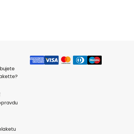
bujete
akette?
í
 opravdu
plaketu