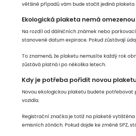
většině případů vám bude stačit jediná plaketa n
Ekologická plaketa nemá omezenou 
Na rozdíl od dálničních známek nebo parkovac
stanovené datum expirace. Pokud zůstávají údaj
To znamená, že plaketu nemusíte každý rok obn
zůstává platná i po několika letech.
Kdy je potřeba pořídit novou plaket
Novou ekologickou plaketu budete potřebovat 
vozidla.
Registrační značka je totiž na plaketě vytištěna a
emisních zónách. Pokud dojde ke změně SPZ, st