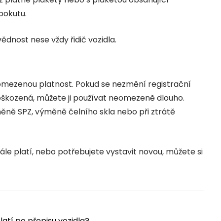
pokutu.
ědnost nese vždy řidič vozidla.
mezenou platnost. Pokud se nezmění registrační
oškozená, můžete ji používat neomezeně dlouho.
měně SPZ, výměně čelního skla nebo při ztrátě
stále platí, nebo potřebujete vystavit novou, můžete si
atí po přepisu vozidla?