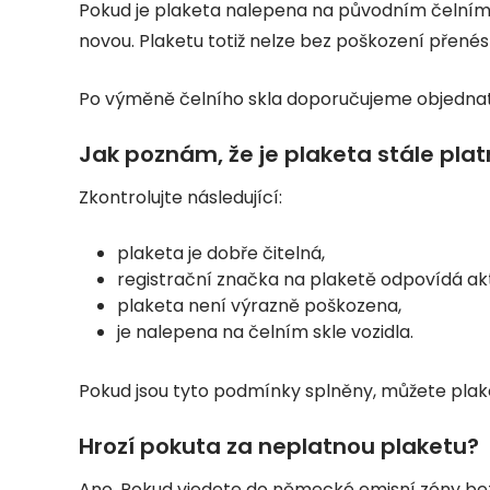
Pokud je plaketa nalepena na původním čelním 
novou. Plaketu totiž nelze bez poškození přenést 
Po výměně čelního skla doporučujeme objednat 
Jak poznám, že je plaketa stále pla
Zkontrolujte následující:
plaketa je dobře čitelná,
registrační značka na plaketě odpovídá akt
plaketa není výrazně poškozena,
je nalepena na čelním skle vozidla.
Pokud jsou tyto podmínky splněny, můžete plak
Hrozí pokuta za neplatnou plaketu?
Ano. Pokud vjedete do německé emisní zóny bez