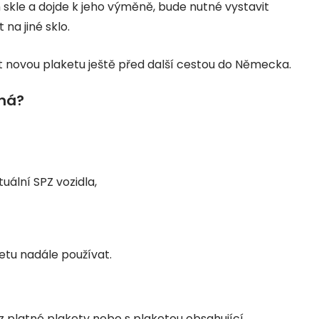
skle a dojde k jeho výměně, bude nutné vystavit
na jiné sklo.
novou plaketu ještě před další cestou do Německa.
tná?
uální SPZ vozidla,
etu nadále používat.
 platné plakety nebo s plaketou obsahující