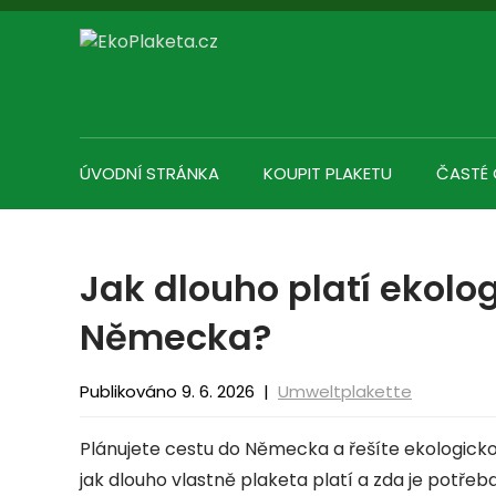
Skip
to
content
ÚVODNÍ STRÁNKA
KOUPIT PLAKETU
ČASTÉ
Jak dlouho platí ekolo
Německa?
Publikováno 9. 6. 2026
|
Umweltplakette
Plánujete cestu do Německa a řešíte ekologickou
jak dlouho vlastně plaketa platí a zda je potřeb