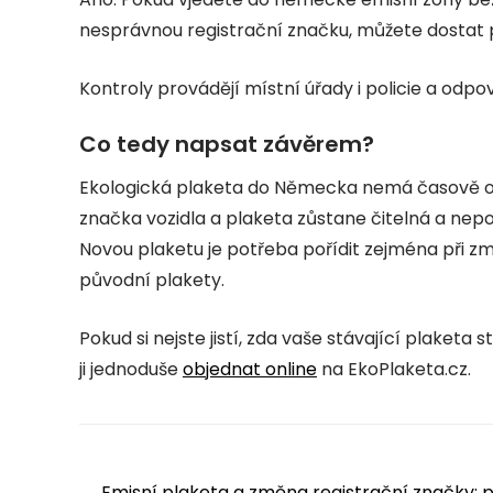
nesprávnou registrační značku, můžete dostat 
Kontroly provádějí místní úřady i policie a odpov
Co tedy napsat závěrem?
Ekologická plaketa do Německa nemá časově o
značka vozidla a plaketa zůstane čitelná a nep
Novou plaketu je potřeba pořídit zejména při z
původní plakety.
Pokud si nejste jistí, zda vaše stávající plaketa 
ji jednoduše
objednat online
na EkoPlaketa.cz.
←
Emisní plaketa a změna registrační značky: pl