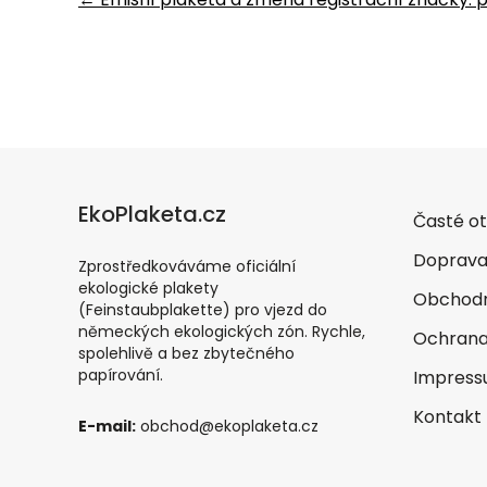
Post
navigation
EkoPlaketa.cz
Časté o
Doprava
Zprostředkováváme oficiální
ekologické plakety
Obchodn
(Feinstaubplakette) pro vjezd do
německých ekologických zón. Rychle,
Ochrana
spolehlivě a bez zbytečného
papírování.
Impres
Kontakt
E-mail:
obchod@ekoplaketa.cz