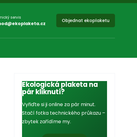
nický servis
Objednat ekoplaketu
hod@ekoplaketa.cz
Ekologická plaketa na
pár kliknutí?
Vyřiďte si ji online za pár minut.
Stačí fotka technického průkazu –
zbytek zařídíme my.