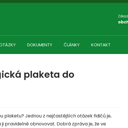
Zákaz
obc
 OTÁZKY
DOKUMENTY
ČLÁNKY
KONTAKT
gická plaketa do
 plaketu? Jednou z nejčastějších otázek řidičů je,
a ji pravidelně obnovovat. Dobrá zpráva je, že ve