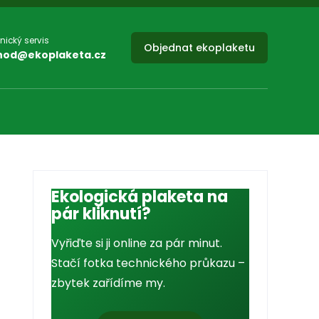
nický servis
Objednat ekoplaketu
hod@ekoplaketa.cz
Ekologická plaketa na
pár kliknutí?
Vyřiďte si ji online za pár minut.
Stačí fotka technického průkazu –
zbytek zařídíme my.