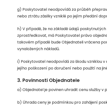
g) Poskytovatel neodpovídá za průběh přepravy
nebo ztrátu zásilky vzniklé po jejím předání dopr
h) V případě, že na základě údajů poskytnutý
zprostředkovat, má Poskytovatel právo objedná
takovém případě bude Objednateli vrácena pom
vynaložených nákladů.
i) Poskytovatel neodpovídá za škodu vzniklou 
jejího poškození po doručení nebo použití na jin
3. Povinnosti Objednatele
a) Objednatel je povinen uhradit cenu služby v p
b) Úhrada ceny je podmínkou pro zahájení posk