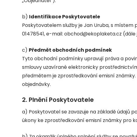
„Objednatel“).
b)
Identifikace Poskytovatele
Poskytovatelem služby je Jan Uruba, s místem p
01478541, e-mail:
obchod@ekoplaketa.cz
(dále 
c)
Předmět obchodních podmínek
Tyto obchodní podmínky upravují práva a povinn
smlouvy uzavírané elektronicky prostřednictví
předmětem je zprostředkování emisní známky. 
objednávky.
2. Plnění Poskytovatele
a) Poskytovatel se zavazuje na základě údajů 
úkony ke zprostředkování emisní známky pro ko
b) Za okamžik úplného splnění služby se považuj