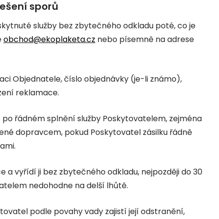
ešení sporů
kytnuté služby bez zbytečného odkladu poté, co je
e
obchod@ekoplaketa.cz
nebo písemně na adrese
ci Objednatele, číslo objednávky (je-li známo),
zení reklamace.
klé po řádném splnění služby Poskytovatelem, zejména
bené dopravcem, pokud Poskytovatel zásilku řádně
ami.
a vyřídí ji bez zbytečného odkladu, nejpozději do 30
natelem nedohodne na delší lhůtě.
vatel podle povahy vady zajistí její odstranění,