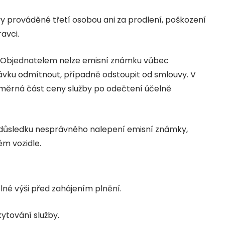
 prováděné třetí osobou ani za prodlení, poškození
avci.
ch Objednatelem nelze emisní známku vůbec
vku odmítnout, případně odstoupit od smlouvy. V
ěrná část ceny služby po odečtení účelně
v důsledku nesprávného nalepení emisní známky,
ém vozidle.
lné výši před zahájením plnění.
ytování služby.