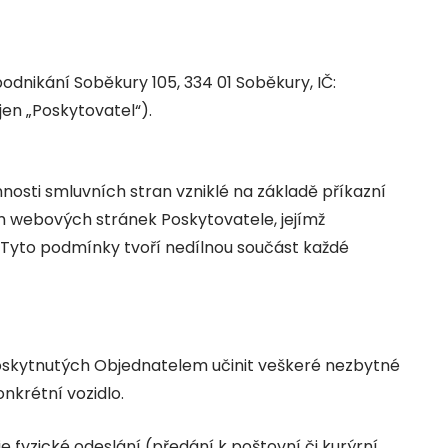
odnikání Soběkury 105, 334 01 Soběkury, IČ:
jen „Poskytovatel“).
osti smluvních stran vzniklé na základě příkazní
m webových stránek Poskytovatele, jejímž
Tyto podmínky tvoří nedílnou součást každé
poskytnutých Objednatelem učinit veškeré nezbytné
nkrétní vozidlo.
e fyzické odeslání (předání k poštovní či kurýrní