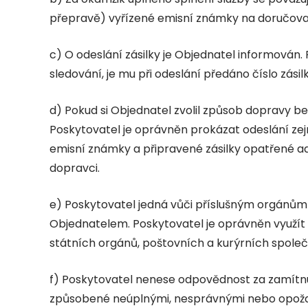
přepravě) vyřízené emisní známky na doručova
c) O odeslání zásilky je Objednatel informován.
sledování, je mu při odeslání předáno číslo zásil
d) Pokud si Objednatel zvolil způsob dopravy be
Poskytovatel je oprávněn prokázat odeslání zej
emisní známky a připravené zásilky opatřené a
dopravci.
e) Poskytovatel jedná vůči příslušným orgánům
Objednatelem. Poskytovatel je oprávněn využít 
státních orgánů, poštovních a kurýrních společn
f) Poskytovatel nenese odpovědnost za zamítnut
způsobené neúplnými, nesprávnými nebo opožd