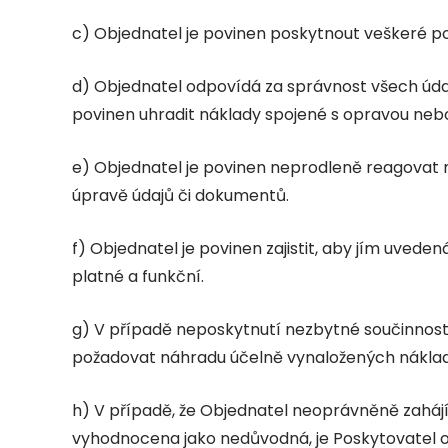
c) Objednatel je povinen poskytnout veškeré p
d) Objednatel odpovídá za správnost všech úda
povinen uhradit náklady spojené s opravou ne
e) Objednatel je povinen neprodleně reagovat 
úpravě údajů či dokumentů.
f) Objednatel je povinen zajistit, aby jím uve
platné a funkční.
g) V případě neposkytnutí nezbytné součinnost
požadovat náhradu účelně vynaložených nákladů,
h) V případě, že Objednatel neoprávněně zahájí
vyhodnocena jako nedůvodná, je Poskytovatel