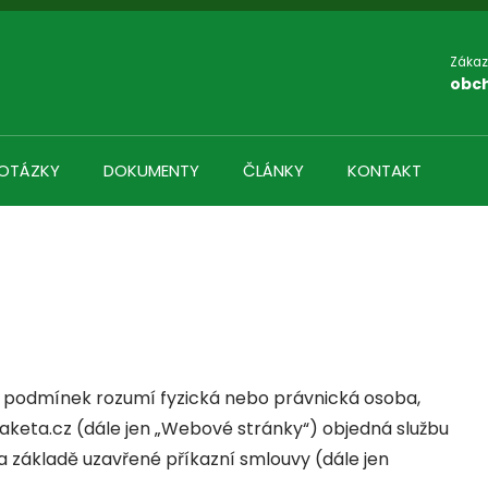
Zákaz
obc
 OTÁZKY
DOKUMENTY
ČLÁNKY
KONTAKT
 podmínek rozumí fyzická nebo právnická osoba,
keta.cz (dále jen „Webové stránky“) objedná službu
a základě uzavřené příkazní smlouvy (dále jen