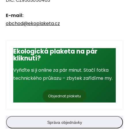
DIČ: CZ9503050403
E-mail:
obchod@ekoplaketa.cz
Ekologická plaketa na pár
kliknutí?
Vyřiďte si ji online za pár minut. Stačí fotka
technického průkazu – zbytek zařídíme my.
Objednat plaketu
Správa objednávky